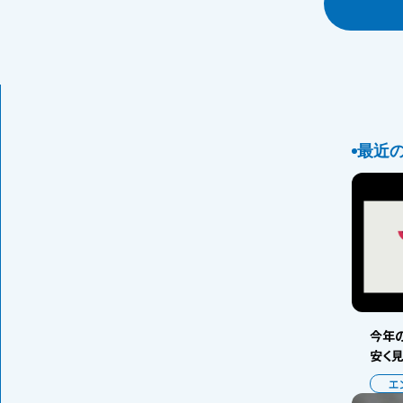
最近
今年の
安く
エ