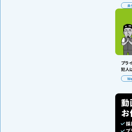
未
プラ
犯人は
W