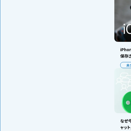
iPh
保存
未
なぜ今
ャッ