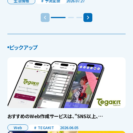
生活情報
予測変換
2026.07.27
ピックアップ
おすすめのWeb作成サービスは、”SNS以上、…
Web
TEGAKIT
2026.06.05
W