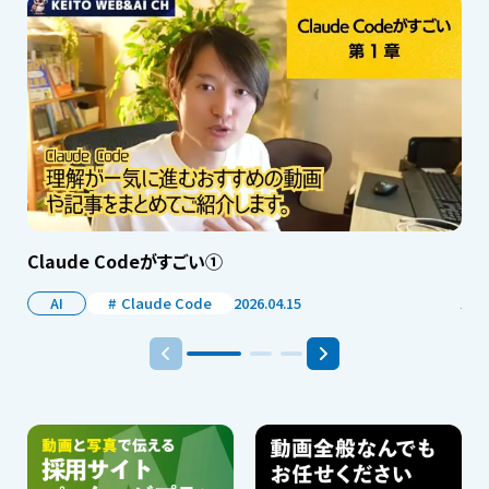
Claude Codeがすごい①
AI
Claude Code
2026.04.15
Y