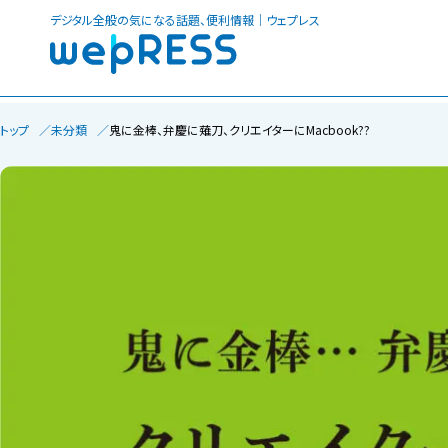
デジタル全般の気になる話題、便利情報｜ウェプレス
トップ
未分類
鬼に金棒、弁慶に薙刀、クリエイターにMacbook??