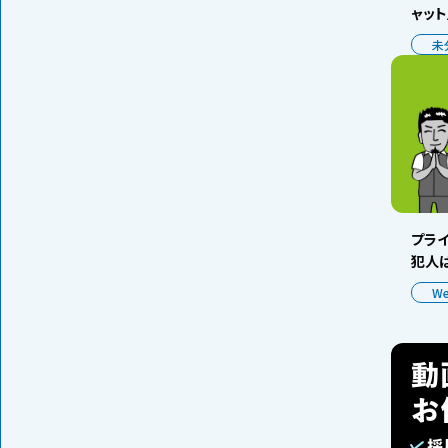
ャッ
未
プラ
犯人は
W