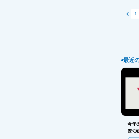
1
最近
今年の
安く