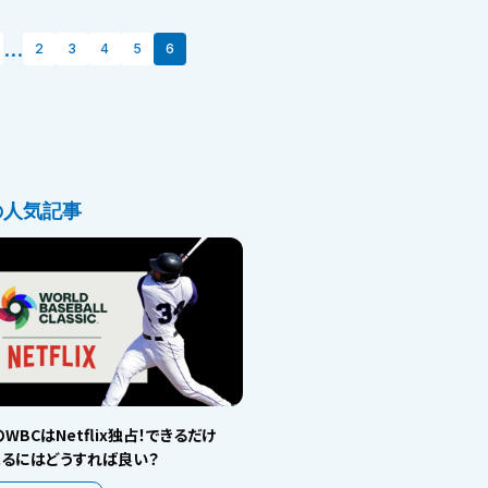
...
2
3
4
5
6
の人気記事
WBCはNetflix独占！できるだけ
見るにはどうすれば良い？