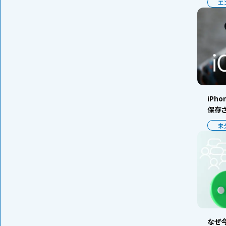
エ
iPh
保存
未
なぜ今