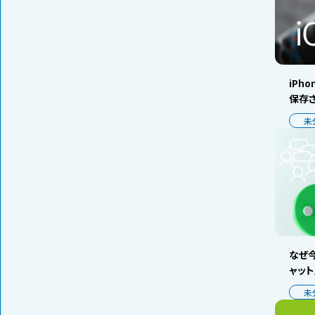
iPh
保存
未
なぜ今
ャッ
未