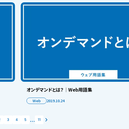
オンデマンドとは？│Web用語集
Web
2019.10.24
...
2
3
4
5
11