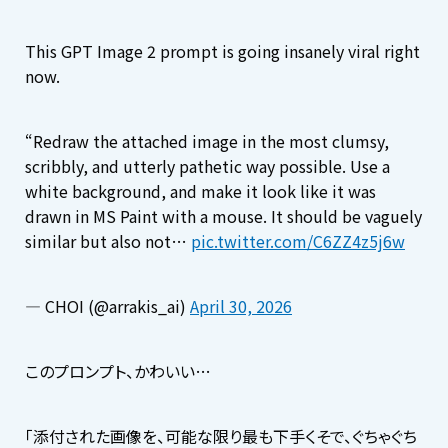
This GPT Image 2 prompt is going insanely viral right
now.
“Redraw the attached image in the most clumsy,
scribbly, and utterly pathetic way possible. Use a
white background, and make it look like it was
drawn in MS Paint with a mouse. It should be vaguely
similar but also not…
pic.twitter.com/C6ZZ4z5j6w
— CHOI (@arrakis_ai)
April 30, 2026
このプロンプト、かわいい…
「添付された画像を、可能な限り最も下手くそで、ぐちゃぐち