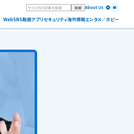
About Us
Web
SNS
動画
アプリ
セキュリティ
海外情報
エンタメ／ホビー