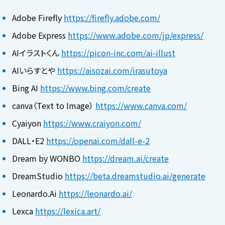
Adobe Firefly
https://firefly.adobe.com/
Adobe Express
https://www.adobe.com/jp/express/
AIイラストくん
https://picon-inc.com/ai-illust
AIいらすとや
https://aisozai.com/irasutoya
Bing AI
https://www.bing.com/create
canva（Text to Image）
https://www.canva.com/
Cyaiyon
https://www.craiyon.com/
DALL・E2
https://openai.com/dall-e-2
Dream by WONBO
https://dream.ai/create
DreamStudio
https://beta.dreamstudio.ai/generate
Leonardo.Ai
https://leonardo.ai/
Lexca
https://lexica.art/