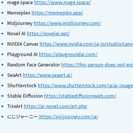
mage.space
https://www.mage.space/
Memeplex
https://memeplex.app/
Midjourney
https://www.midjourney.com/
Novel AI
https://novelai.net/
NVIDIA Canvas
https://www.nvidia.com/ja-jp/studio/canv
Playground AI
https://playgroundai.com/
Random Face Generator
https://this-person-does-not-ex
SeaArt
https://www.seaart.ai/
Shutterstock
https://www.shutterstock.com/ja/ai-image
Stable Diffusion
https://stablediffusionweb.com/
TrinArt
https://ai-novel.com/art.php
にじジャーニー
https://nijijourney.com/ja/