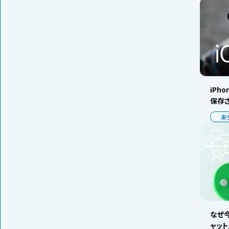
iPh
保存
未
なぜ今
ャッ