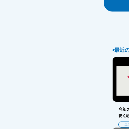
最近
今年の
安く
エ