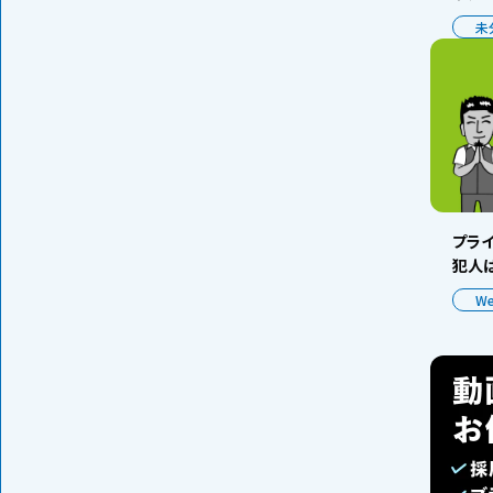
未
プラ
犯人は
W