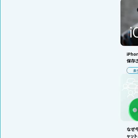
iPh
保存
未
なぜ今
ャッ