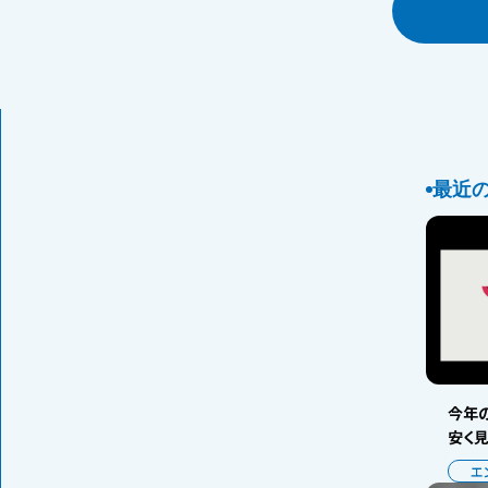
最近
今年の
安く
エ