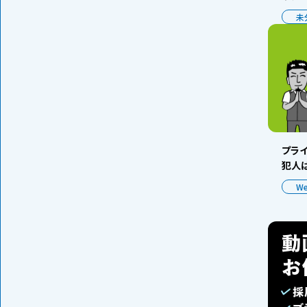
未
プラ
犯人は
W