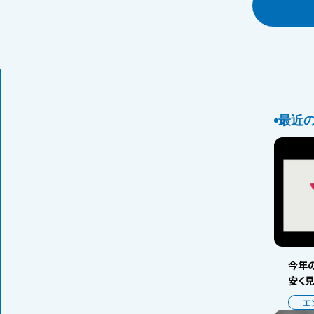
最近
今年の
安く
エ