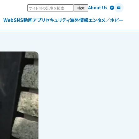
About Us
Web
SNS
動画
アプリ
セキュリティ
海外情報
エンタメ／ホビー