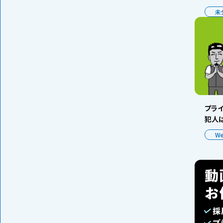
未
プラ
犯人は
W