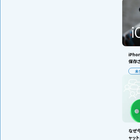
iPh
保存
未
なぜ今
ャッ