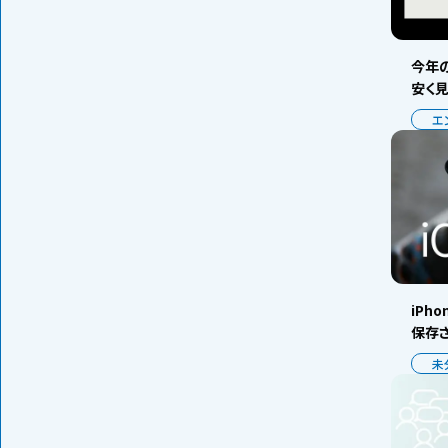
今年の
安く
エ
iPh
保存
未