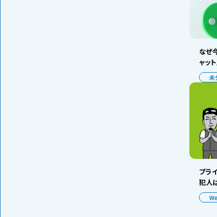
なぜ今
ャッ
未
プラ
犯人は
W