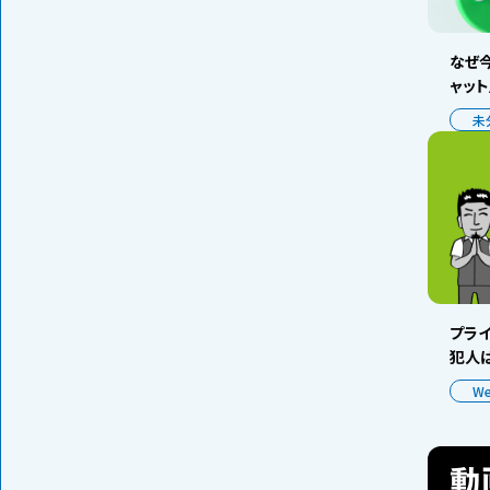
なぜ今
ャッ
未
プラ
犯人は
W