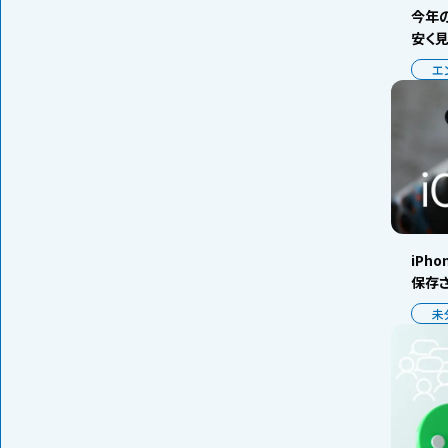
今年の
安く
エ
iPh
保存
未