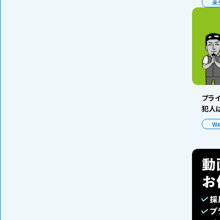
未
プラ
犯人は
W