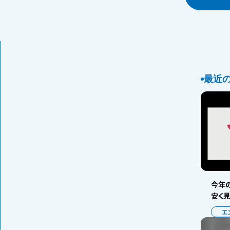
最近
今年の
安く
エ