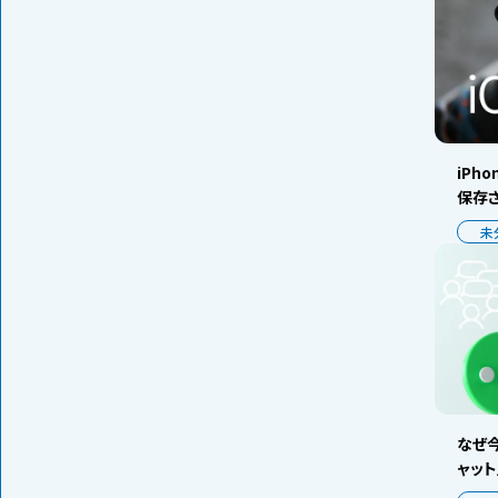
iPh
保存
未
なぜ今
ャッ