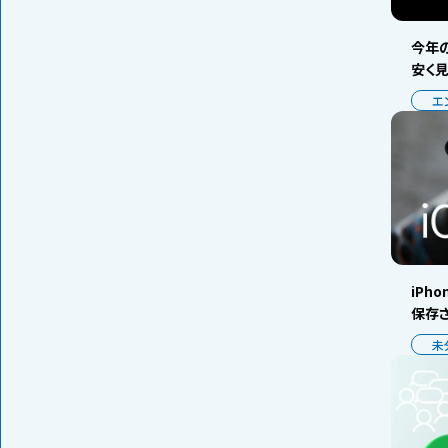
今年の
安く
エ
iPh
保存
未