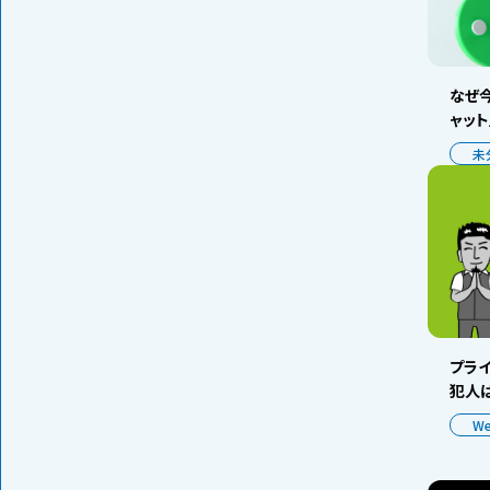
なぜ今
ャッ
未
プラ
犯人は
W