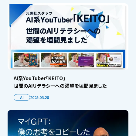
AI系YouTuber「KEITO」
世間のAIリテラシーへの渇望を垣間見ました
AI
2025.03.28