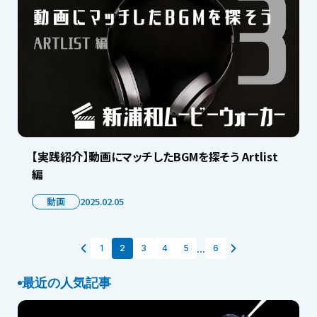
【実践紹介】動画にマッチしたBGMを探そう Artlist
編
動画
2025.02.05
...
1
2
3
4
5
6
最近の人気記事